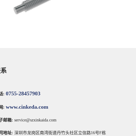
务商为客户提供滚珠丝杆组件、圆形滚珠丝杆组
件的图片、型号、代码、尺寸、生产厂家、品
牌、资料、价格等各项规格参数，欢迎来电咨询
订购，19928781632！
压轧滚珠丝杆
联系
0755-28457903
话:
www.cinkeda.com
网:
压轧滚珠丝杆
子邮箱:
service@szxinkaida.com
鑫凯达官网自动化零部件一站式工业用品采购服
务商为客户提供滚珠丝杆、滚珠丝杠、压轧滚珠
司地址:
深圳市龙岗区南湾街道丹竹头社区立信路16号F栋