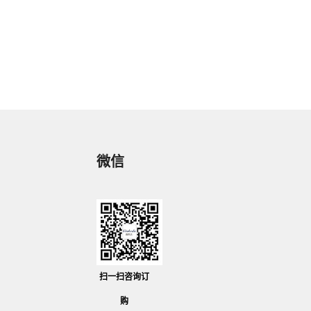
务商为客户提供滚珠丝杆、滚珠丝杠的图片、型
号、代码、尺寸、生产厂家、品牌、资料、价格
等各项规格参数，欢迎来电咨询订购，
19928781632！
微信
扫一扫咨询订
购