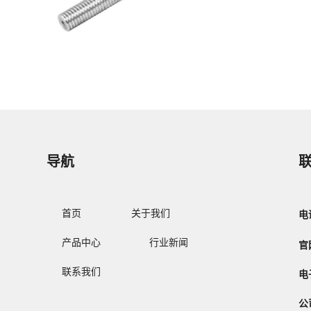
务商为客户提供滚珠丝杆组件、方形滚珠丝杆组
件的图片、型号、代码、尺寸、生产厂家、品
牌、资料、价格等各项规格参数，欢迎来电咨询
订购，19928781632！
经济压轧滚珠丝杠
导航
首页
关于我们
电
产品中心
行业新闻
官
经济压轧滚珠丝杠
联系我们
电
鑫凯达官网自动化零部件一站式工业用品采购服
务商为客户提供导滚珠丝杠、压轧滚珠丝杠、经
公